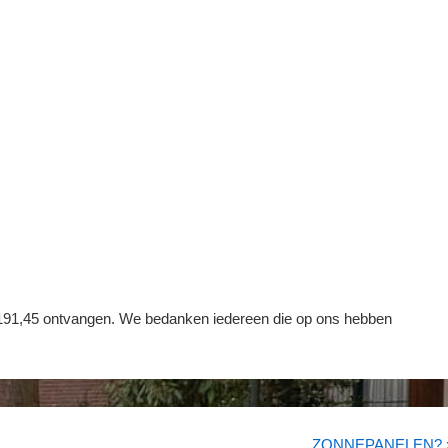
191,45 ontvangen. We bedanken iedereen die op ons hebben
Volgende
ZONNEPANELEN? 