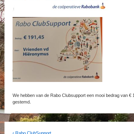
We hebben van de Rabo Clubsupport een mooi bedrag van € 
gestemd.
Vorig
‹ Rabo ClubSupport